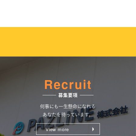
Person
PAZLINE data
Work style
求める人物像
データで見るPAZLINE
環境を知る
View more
View more
View more
Recruit
募集要項
何事にも一生懸命になれる
あなたを待っています。
View more